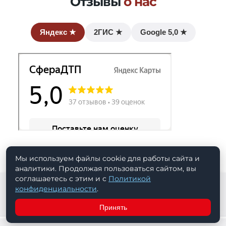
Отзывы
о нас
Яндекс
★
2ГИС
★
Google
5,0 ★
Мы используем файлы cookie для работы сайта и
аналитики. Продолжая пользоваться сайтом, вы
соглашаетесь с этим и с
Политикой
Нам доверяют:
конфиденциальности
.
5,0
5,0
5,0
★
Яндекс
★
2ГИС
★
Google
38
145
159
Принять