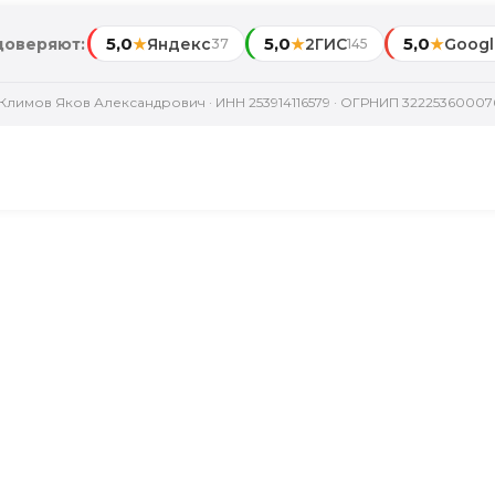
5,0
5,0
5,0
доверяют:
★
Яндекс
★
2ГИС
★
Googl
37
145
Климов Яков Александрович · ИНН 253914116579 · ОГРНИП 32225360007