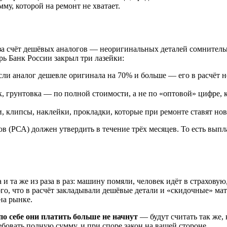
му, которой на ремонт не хватает.
за счёт дешёвых аналогов — неоригинальных деталей сомнительн
рь Банк России закрыл три лазейки:
ли аналог дешевле оригинала на 70% и больше — его в расчёт н
к, грунтовка — по полной стоимости, а не по «оптовой» цифре, 
 клипсы, наклейки, прокладки, которые при ремонте ставят но
(РСА) должен утвердить в течение трёх месяцев. То есть выпл
и та же из раза в раз: машину помяли, человек идёт в страховую
того, что в расчёт закладывали дешёвые детали и «скидочные» м
на рынке.
о себе они платить больше не начнут
— будут считать так же,
ебовать полную сумму, и при споре закон на вашей стороне.