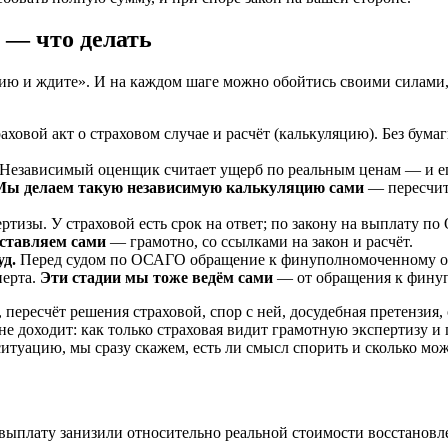
 — что делать
зию и ждите». И на каждом шаге можно обойтись своими силами,
аховой акт о страховом случае и расчёт (калькуляцию). Без бума
Независимый оценщик считает ущерб по реальным ценам — и ег
Мы делаем такую независимую калькуляцию сами
— пересчит
тизы. У страховой есть срок на ответ; по закону на выплату п
оставляем сами
— грамотно, со ссылками на закон и расчёт.
д.
Перед судом по ОСАГО обращение к финуполномоченному обя
перта.
Эти стадии мы тоже ведём сами
— от обращения к финуп
 пересчёт решения страховой, спор с ней, досудебная претензи
 не доходит: как только страховая видит грамотную экспертизу 
итуацию, мы сразу скажем, есть ли смысл спорить и сколько мож
выплату занизили относительно реальной стоимости восстановлен