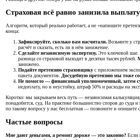
Страховая всё равно занизила выплату
Алгоритм, который реально работает, а не «напишите претен
конца:
Зафиксируйте, сколько вам насчитали.
Возьмите у стр
расчёт и сказать, есть ли в нём занижение.
Сделайте независимую экспертизу.
Это ключевой шаг. 
разница со страховой выходит в десятки тысяч рублей.
занижено.
Подайте претензию страховщику
с приложением экспер
пакета документов.
Досудебную претензию мы тоже с
Не помогло — финансовый уполномоченный, затем су
недоплату, но и неустойку, штраф 50% и расходы на экс
Коротко: мы закрываем весь путь — независимая калькуляция,
понадобится, суд. На практике большинство споров до суда и
по такому вопросу у нас бесплатная — позвоните и опишите с
Частые вопросы
Мне дают деньгами, а ремонт дороже — это законно?
Если 