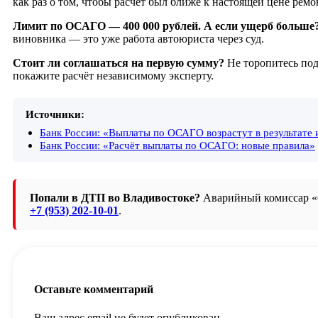
как раз о том, чтобы расчёт был ближе к настоящей цене ремо
Лимит по ОСАГО — 400 000 рублей. А если ущерб больше
виновника — это уже работа автоюриста через суд.
Стоит ли соглашаться на первую сумму?
Не торопитесь под
покажите расчёт независимому эксперту.
Источники:
Банк России: «Выплаты по ОСАГО возрастут в результате 
Банк России: «Расчёт выплаты по ОСАГО: новые правила»
Попали в ДТП во Владивостоке?
Аварийный комиссар «С
+7 (953) 202-10-01
.
Оставьте комментарий
Ваш адрес email не будет опубликован.