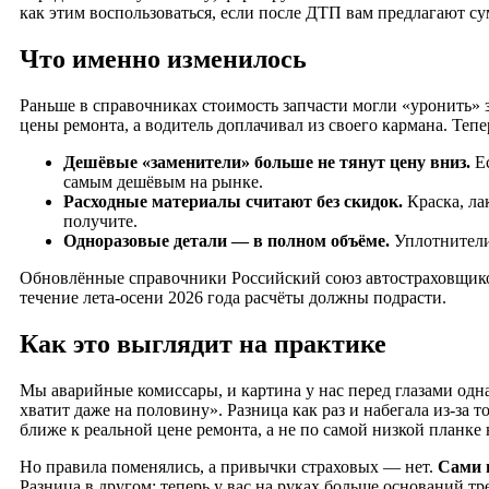
как этим воспользоваться, если после ДТП вам предлагают сум
Что именно изменилось
Раньше в справочниках стоимость запчасти могли «уронить» 
цены ремонта, а водитель доплачивал из своего кармана. Тепе
Дешёвые «заменители» больше не тянут цену вниз.
Ес
самым дешёвым на рынке.
Расходные материалы считают без скидок.
Краска, ла
получите.
Одноразовые детали — в полном объёме.
Уплотнители,
Обновлённые справочники Российский союз автостраховщиков 
течение лета-осени 2026 года расчёты должны подрасти.
Как это выглядит на практике
Мы аварийные комиссары, и картина у нас перед глазами одна 
хватит даже на половину». Разница как раз и набегала из-за 
ближе к реальной цене ремонта, а не по самой низкой планке 
Но правила поменялись, а привычки страховых — нет.
Сами п
Разница в другом: теперь у вас на руках больше оснований тр