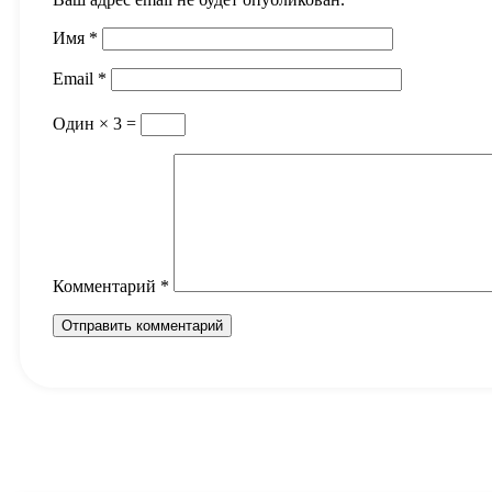
Имя
*
Email
*
Один × 3 =
Комментарий
*