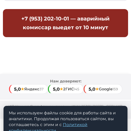
+7 (953) 202-10-01
— аварийный
комиссар выедет от 10 минут
Нам доверяют:
5,0
5,0
5,0
★
Яндекс
★
2ГИС
★
Google
37
145
159
ИП Климов Яков Александрович · ИНН 253914116579 · ОГРНИП
322253600076341
Мы используем файлы cookie для работы сайта и
аналитики. Продолжая пользоваться сайтом, вы
соглашаетесь с этим и с
Политикой
2025 ©
СФЕРА ДТП
|
Политика
конфиденциальности
.